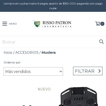
compra en cuotas hasta 6 pagos apartir de $150.000 pagando con pago
nube
MENÚ
0
Inicio
/
ACCESORIOS
/
Muslera
Ordenar por
FILTRAR
NUEVO