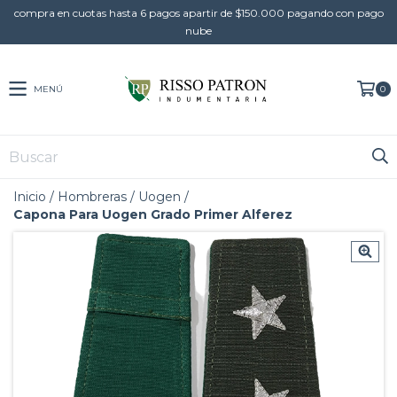
compra en cuotas hasta 6 pagos apartir de $150.000 pagando con pago
nube
MENÚ
0
Inicio
/
Hombreras
/
Uogen
/
Capona Para Uogen Grado Primer Alferez