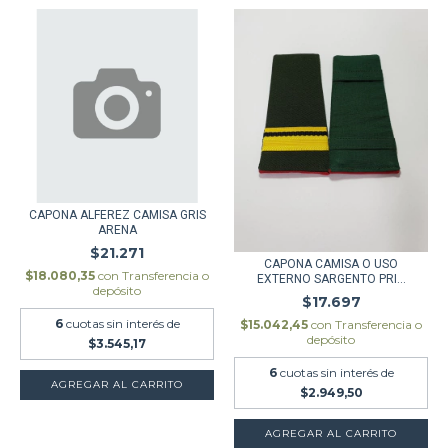
CAPONA ALFEREZ CAMISA GRIS
ARENA
$21.271
CAPONA CAMISA O USO
$18.080,35
con
Transferencia o
EXTERNO SARGENTO PRI...
depósito
$17.697
6
cuotas sin interés de
$15.042,45
con
Transferencia o
depósito
$3.545,17
6
cuotas sin interés de
AGREGAR AL CARRITO
$2.949,50
AGREGAR AL CARRITO