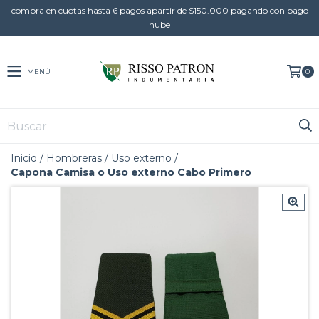
compra en cuotas hasta 6 pagos apartir de $150.000 pagando con pago
nube
MENÚ
0
Inicio
/
Hombreras
/
Uso externo
/
Capona Camisa o Uso externo Cabo Primero