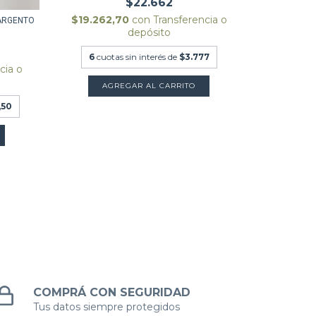
$22.662
CAPONA CAM
$19.262,70
con
Transferencia o
ARGENTO
depósito
$13.92
6
cuotas sin interés de
$3.777
cia o
6
cuota
AGREGAR AL CARRITO
,50
A
COMPRÁ CON SEGURIDAD
Tus datos siempre protegidos