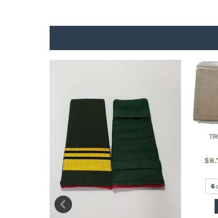
TI
$8.
6
TE CAMISA