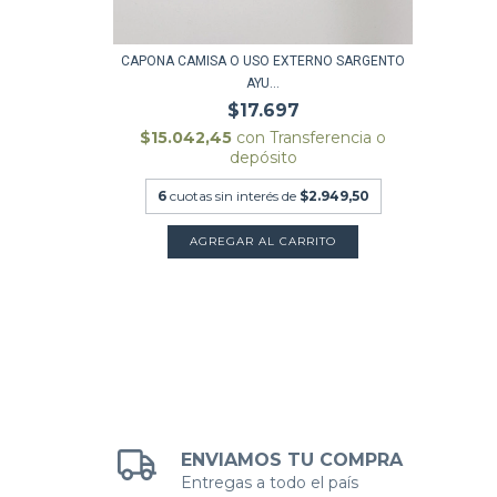
erencia o
CAPONA CAMISA O USO EXTERNO SARGENTO
AYU...
.892,83
$17.697
$15.042,45
con
Transferencia o
TO
depósito
6
cuotas sin interés de
$2.949,50
AGREGAR AL CARRITO
ENVIAMOS TU COMPRA
Entregas a todo el país