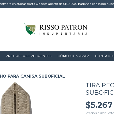
compra en cuotas hasta 6 pagos apartir de $150.000 pagando con pago nub
PREGUNTAS FRECUENTES
CÓMO COMPRAR
CONTACT
CHO PARA CAMISA SUBOFICIAL
TIRA PE
SUBOFIC
$5.267
Precio sin impuest