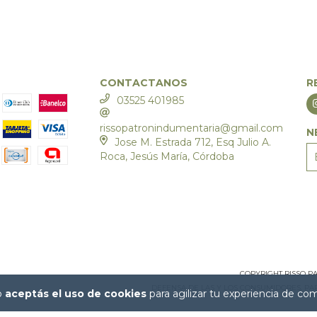
CONTACTANOS
R
03525 401985
rissopatronindumentaria@gmail.com
N
Jose M. Estrada 712, Esq Julio A.
Roca, Jesús María, Córdoba
COPYRIGHT RISSO P
DEFENSA DE LAS Y LOS CONSUMIDORES. P
io
aceptás el uso de cookies
para agilizar tu experiencia de co