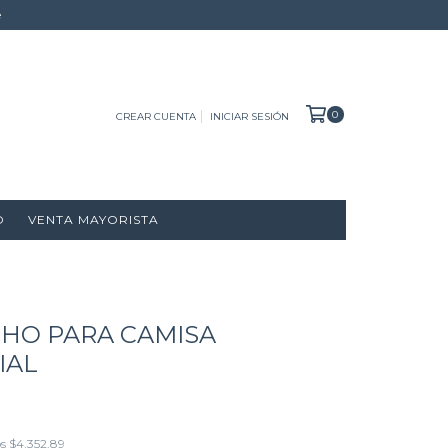
e
0
CREAR CUENTA
INICIAR SESIÓN
O
VENTA MAYORISTA
CHO PARA CAMISA
IAL
os
$4.352,89