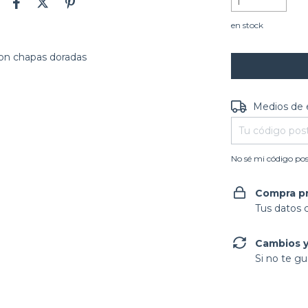
en stock
con chapas doradas
Entregas para e
Medios de 
No sé mi código pos
Compra p
Tus datos 
Cambios y
Si no te gu