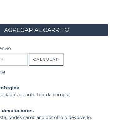
l CP:
CAMBIAR CP
envío
CALCULAR
tal
rotegida
cuidados durante toda la compra.
 devoluciones
sta, podés cambiarlo por otro o devolverlo.